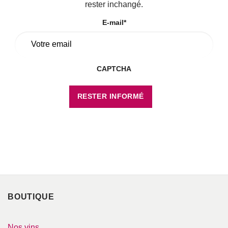
rester inchangé.
E-mail
*
CAPTCHA
Votre adresse de messagerie est uniquement utilisée pour vous envoyer les
lettres d'information de Blaye Côtes de Bordeaux. Vous pouvez à tout
moment utiliser le lien de désabonnement intégré dans la newsletter.
BOUTIQUE
Nos vins