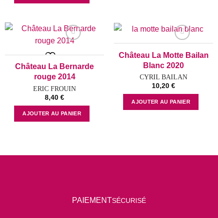
Château La Motte Bailan
Add to wishlist
Add to wishlist
Blanc 2020
Château La Bernarde
rouge 2014
CYRIL BAILAN
10,20
€
ERIC FROUIN
8,40
€
AJOUTER AU PANIER
AJOUTER AU PANIER
P
AIEMENT
SÉCURISÉ