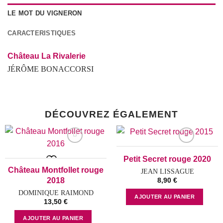
LE MOT DU VIGNERON
CARACTERISTIQUES
Château La Rivalerie
JÉRÔME BONACCORSI
DÉCOUVREZ ÉGALEMENT
Petit Secret rouge 2020
Add to wishlist
Add to wishlist
Château Montfollet rouge
JEAN LISSAGUE
2018
8,90
€
DOMINIQUE RAIMOND
AJOUTER AU PANIER
13,50
€
AJOUTER AU PANIER