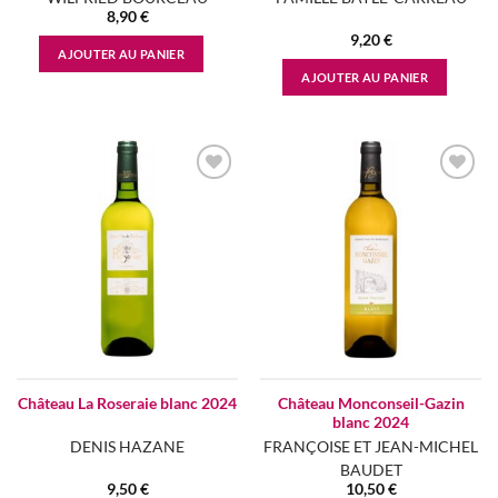
8,90
€
9,20
€
AJOUTER AU PANIER
AJOUTER AU PANIER
Add to
Add to
wishlist
wishlist
Château Monconseil-Gazin
Château La Roseraie blanc 2024
blanc 2024
DENIS HAZANE
FRANÇOISE ET JEAN-MICHEL
BAUDET
9,50
€
10,50
€