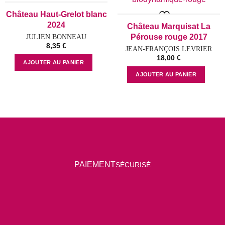
Château Haut-Grelot blanc
Add to wishlist
Add to wishlist
2024
Château Marquisat La
Pérouse rouge 2017
JULIEN BONNEAU
8,35
€
JEAN-FRANÇOIS LEVRIER
18,00
€
AJOUTER AU PANIER
AJOUTER AU PANIER
P
AIEMENT
SÉCURISÉ