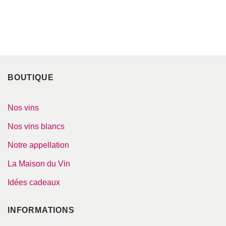
Votre adresse de messagerie est uniquement utilisée pour vous envoyer les
lettres d'information de Blaye Côtes de Bordeaux. Vous pouvez à tout
moment utiliser le lien de désabonnement intégré dans la newsletter.
BOUTIQUE
Nos vins
Nos vins blancs
Notre appellation
La Maison du Vin
Idées cadeaux
INFORMATIONS