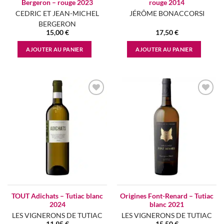
Bergeron – rouge 2023
rouge 2014
CEDRIC ET JEAN-MICHEL
JÉRÔME BONACCORSI
BERGERON
15,00
€
17,50
€
AJOUTER AU PANIER
AJOUTER AU PANIER
Add to
Add to
wishlist
wishlist
TOUT Adichats – Tutiac blanc
Origines Font-Renard – Tutiac
2024
blanc 2021
LES VIGNERONS DE TUTIAC
LES VIGNERONS DE TUTIAC
11,95
€
15,50
€