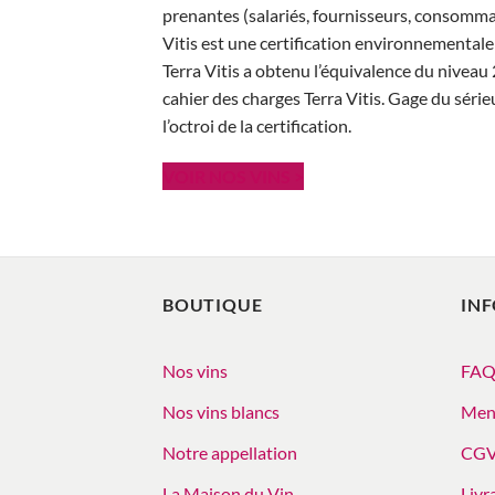
prenantes (salariés, fournisseurs, consommate
Vitis est une certification environnementale 
Terra Vitis a obtenu l’équivalence du niveau 
cahier des charges Terra Vitis. Gage du séri
l’octroi de la certification.
VOIR NOS VINS >
BOUTIQUE
IN
Nos vins
FA
Nos vins blancs
Ment
Notre appellation
CG
La Maison du Vin
Livr