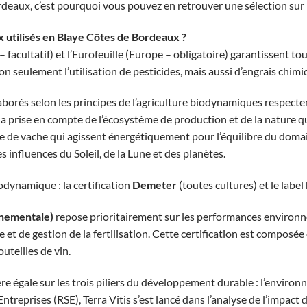
deaux, c’est pourquoi vous pouvez en retrouver une sélection sur n
 utilisés en Blaye Côtes de Bordeaux ?
 facultatif) et l’Eurofeuille (Europe – obligatoire) garantissent to
 non seulement l’utilisation de pesticides, mais aussi d’engrais chim
aborés selon les principes de l’agriculture biodynamiques respecten
la prise en compte de l’écosystème de production et de la nature qu
e de vache qui agissent énergétiquement pour l’équilibre du domai
 influences du Soleil, de la Lune et des planètes.
iodynamique : la certification
Demeter
(toutes cultures) et le label
nementale)
repose prioritairement sur les performances environn
t de gestion de la fertilisation. Cette certification est composée de
outeilles de vin.
e égale sur les trois piliers du développement durable : l’environne
reprises (RSE), Terra Vitis s’est lancé dans l’analyse de l’impact d