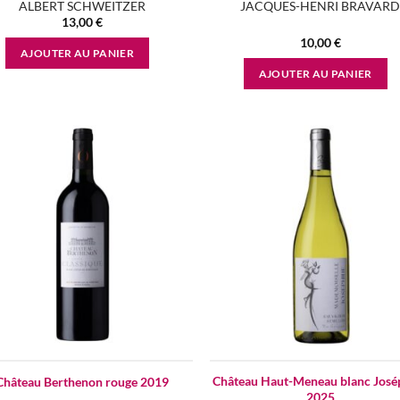
ALBERT SCHWEITZER
JACQUES-HENRI BRAVAR
13,00
€
10,00
€
AJOUTER AU PANIER
AJOUTER AU PANIER
Add to
Ad
wishlist
wis
Château Haut-Meneau blanc José
Château Berthenon rouge 2019
2025