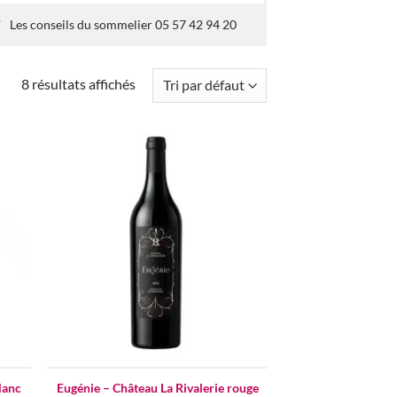
Les conseils du sommelier 05 57 42 94 20
Trié
8 résultats affichés
du
plus
récent
au
d to
Add to
plus
hlist
wishlist
ancien
lanc
Eugénie – Château La Rivalerie rouge