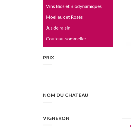
Vins Bios et Biodynamiques
Moelleux et Rosés
Jus de raisin
Couteau-sommelier
PRIX
NOM DU CHÂTEAU
VIGNERON