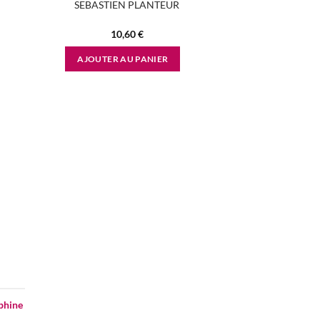
D
SEBASTIEN PLANTEUR
10,60
€
AJOUTER AU PANIER
d to
hlist
phine