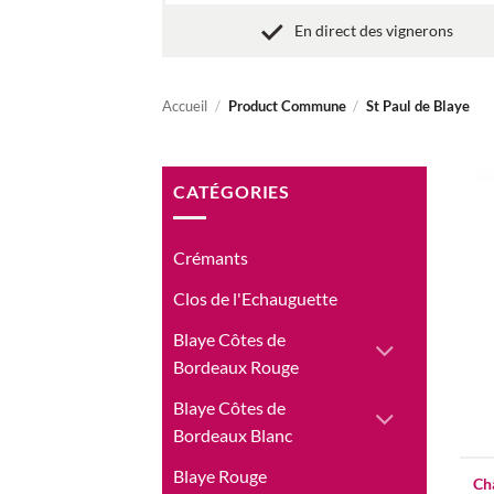
En direct des vignerons
Accueil
/
Product Commune
/
St Paul de Blaye
CATÉGORIES
Crémants
Clos de l'Echauguette
Blaye Côtes de
Bordeaux Rouge
Blaye Côtes de
Bordeaux Blanc
Blaye Rouge
Ch