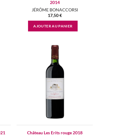
2014
JÉRÔME BONACCORSI
17,50
€
AJOUTER AU PANIER
d to
Add to
hlist
wishlist
021
Château Les Erits rouge 2018