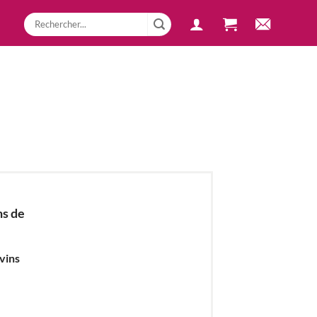
ns de
vins