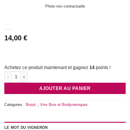
wishlist
Photo non contractuelle
14,00
€
Achetez ce produit maintenant et gagnez
14
points !
quantité de Château Sainte Luce Bellevue blanc 2021
AJOUTER AU PANIER
Catégories :
Boisé
,
,
Vins Bios et Biodynamiques
LE MOT DU VIGNERON