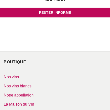
Votre adresse de messagerie est uniquement utilisée pour vous envoyer les
lettres d'information de Blaye Côtes de Bordeaux. Vous pouvez à tout
moment utiliser le lien de désabonnement intégré dans la newsletter.
BOUTIQUE
Nos vins
Nos vins blancs
Notre appellation
La Maison du Vin