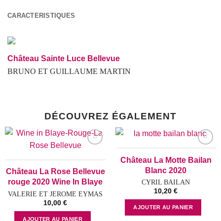
CARACTERISTIQUES
Château Sainte Luce Bellevue
BRUNO ET GUILLAUME MARTIN
DÉCOUVREZ ÉGALEMENT
Add to
Add to
Château La Motte Bailan
wishlist
wishlist
Blanc 2020
Château La Rose Bellevue
rouge 2020 Wine In Blaye
CYRIL BAILAN
10,20
€
VALERIE ET JEROME EYMAS
10,00
€
AJOUTER AU PANIER
AJOUTER AU PANIER