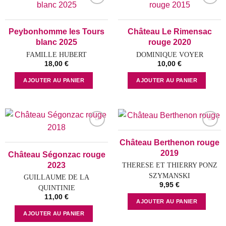
Add to
Add to
wishlist
wishlist
Peybonhomme les Tours
Château Le Rimensac
blanc 2025
rouge 2020
FAMILLE HUBERT
DOMINIQUE VOYER
18,00
€
10,00
€
AJOUTER AU PANIER
AJOUTER AU PANIER
Add to
Add to
Château Berthenon rouge
wishlist
wishlist
2019
Château Ségonzac rouge
2023
THERESE ET THIERRY PONZ
SZYMANSKI
GUILLAUME DE LA
9,95
€
QUINTINIE
11,00
€
AJOUTER AU PANIER
AJOUTER AU PANIER