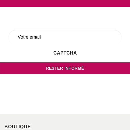
E-
mail
*
CAPTCHA
Votre adresse de messagerie est uniquement utilisée pour vous envoyer les
lettres d'information de Blaye Côtes de Bordeaux. Vous pouvez à tout
moment utiliser le lien de désabonnement intégré dans la newsletter.
BOUTIQUE