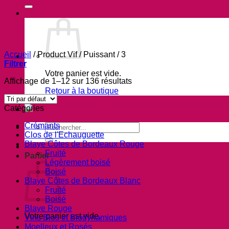
Accueil
/
Product Vif / Puissant
/
3
Filtrer
Votre panier est vide.
Trié
Affichage de 1–12 sur 136 résultats
du
Retour à la boutique
plus
Catégories
récent
au
Crémants
Recherche
plus
Clos de l'Echauguette
pour :
ancien
Blaye Côtes de Bordeaux Rouge
Fruité
Panier
Légèrement boisé
Boisé
Blaye Côtes de Bordeaux Blanc
Fruité
Boisé
Blaye Rouge
Votre panier est vide.
Vins Bios et Biodynamiques
Moelleux et Rosés