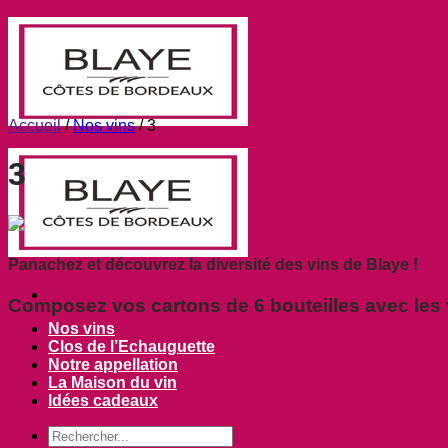
Passer
au
contenu
Accueil
/
Nos vins
/
3
3
Panachez et découvrez la diversité des vins de Blaye !
Composez vos cartons de 6 bouteilles avec les 
Nos vins
Clos de l’Echauguette
Notre appellation
La Maison du vin
Idées cadeaux