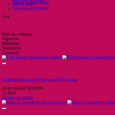
Retour à la boutique
Jus de raisin
Couteau-sommelier
Prix
Nom du château
Vigneron
Millésime
Spécificité
Couleurs
Château Moulin de Rioucreux EOS rouge
GUILLAUME GUÉRIN
11,50
€
Ajouter au panier