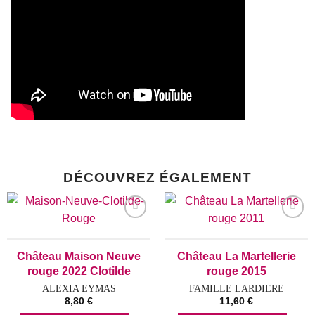
DÉCOUVREZ ÉGALEMENT
Add to
Add to
wishlist
wishlist
Château Maison Neuve
Château La Martellerie
rouge 2022 Clotilde
rouge 2015
ALEXIA EYMAS
FAMILLE LARDIERE
8,80
€
11,60
€