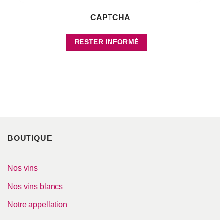
CAPTCHA
RESTER INFORMÉ
Votre adresse de messagerie est uniquement utilisée pour vous envoyer les
lettres d'information de Blaye Côtes de Bordeaux. Vous pouvez à tout
moment utiliser le lien de désabonnement intégré dans la newsletter.
BOUTIQUE
Nos vins
Nos vins blancs
Notre appellation