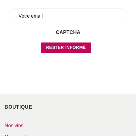
E-
mail
*
CAPTCHA
RESTER INFORMÉ
Votre adresse de messagerie est uniquement utilisée pour vous envoyer les
lettres d'information de Blaye Côtes de Bordeaux. Vous pouvez à tout
moment utiliser le lien de désabonnement intégré dans la newsletter.
BOUTIQUE
Nos vins