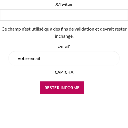
X/Twitter
Ce champ n’est utilisé qu’à des fins de validation et devrait rester
inchangé.
E-mail
*
CAPTCHA
Votre adresse de messagerie est uniquement utilisée pour vous envoyer les
lettres d'information de Blaye Côtes de Bordeaux. Vous pouvez à tout moment
utiliser le lien de désabonnement intégré dans la newsletter.