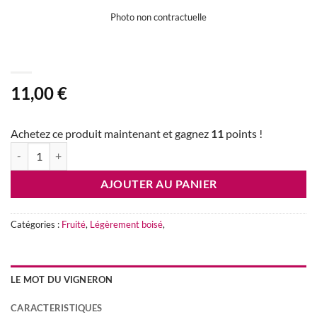
wishlist
Photo non contractuelle
11,00
€
Achetez ce produit maintenant et gagnez
11
points !
quantité de Château Les Gravettes rouge 2020
AJOUTER AU PANIER
Catégories :
Fruité
,
Légèrement boisé
,
LE MOT DU VIGNERON
CARACTERISTIQUES