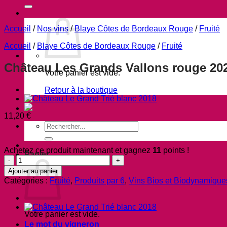
Accueil
/
Nos vins
/
Blaye Côtes de Bordeaux Rouge
/
Fruité
Accueil
/
Blaye Côtes de Bordeaux Rouge
/
Fruité
Château Les Grands Vallons rouge 20
Votre panier est vide.
Retour à la boutique
11,20
€
Recherche
pour :
Achetez ce produit maintenant et gagnez
11
points !
Panier
quantité
de
Ajouter au panier
Château
Catégories :
Fruité
,
Produits par 6
,
Vins Bios et Biodynamique
Les
Grands
Vallons
rouge
Votre panier est vide.
2020
Le mot du vigneron