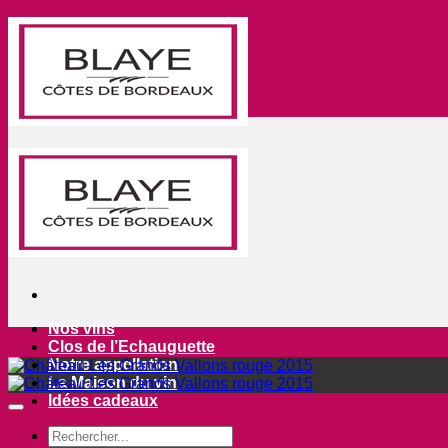
Passer
au
contenu
Nos vins
Clos de l’Echauguette
Notre appellation
La Maison du vin
Idées cadeaux