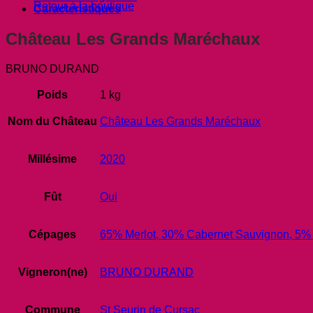
Retour à la boutique
Caracteristiques
Château Les Grands Maréchaux
BRUNO DURAND
Poids
1 kg
Nom du Château
Château Les Grands Maréchaux
Millésime
2020
Fût
Oui
Cépages
65% Merlot, 30% Cabernet Sauvignon, 5%
Vigneron(ne)
BRUNO DURAND
Commune
St Seurin de Cursac