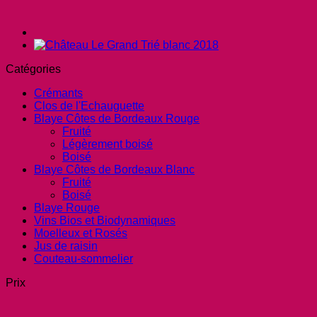
Catégories
Crémants
Clos de l'Echauguette
Blaye Côtes de Bordeaux Rouge
Fruité
Légèrement boisé
Boisé
Blaye Côtes de Bordeaux Blanc
Fruité
Boisé
Blaye Rouge
Vins Bios et Biodynamiques
Moelleux et Rosés
Jus de raisin
Couteau-sommelier
Prix