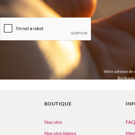
Votre adresse de 
Bordeaux. 
BOUTIQUE
IN
Nos vins
FA
Nos vins blancs
Ment