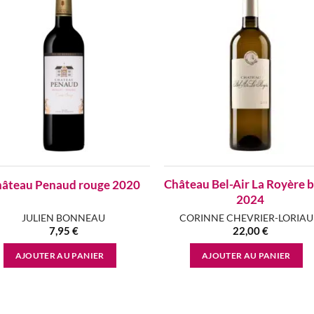
Add to
Add
wishlist
wish
Château Bel-Air La Royère 
âteau Penaud rouge 2020
2024
JULIEN BONNEAU
CORINNE CHEVRIER-LORIA
7,95
€
22,00
€
AJOUTER AU PANIER
AJOUTER AU PANIER