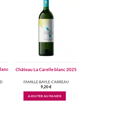
 to
Add to
list
wishlist
blanc
Château La Carelle blanc 2025
UD
FAMILLE BAYLE-CARREAU
9,20
€
AJOUTER AU PANIER