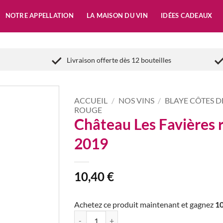
NOTRE APPELLATION
LA MAISON DU VIN
IDÉES CADEAUX
Livraison offerte dès 12 bouteilles
ACCUEIL
/
NOS VINS
/
BLAYE CÔTES 
ROUGE
Château Les Favières 
2019
10,40
€
Achetez ce produit maintenant et gagnez
1
quantité de Château Les Favières rouge 2019