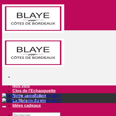
Passer
au
contenu
Nos vins
Clos de l’Echauguette
Notre appellation
La Maison du vin
Idées cadeaux