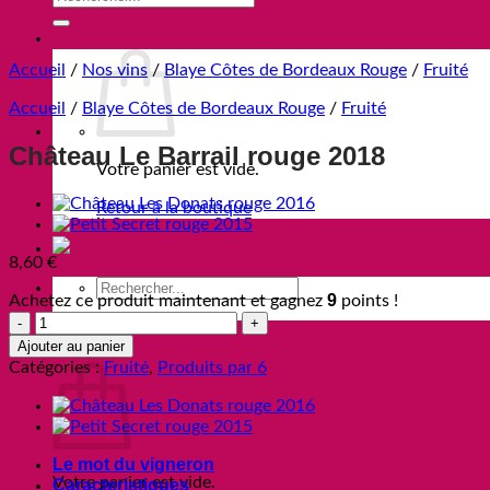
Accueil
/
Nos vins
/
Blaye Côtes de Bordeaux Rouge
/
Fruité
Accueil
/
Blaye Côtes de Bordeaux Rouge
/
Fruité
Château Le Barrail rouge 2018
Votre panier est vide.
Retour à la boutique
8,60
€
Recherche
9
Achetez ce produit maintenant et gagnez
points !
pour :
quantité
de
Ajouter au panier
Panier
Château
Catégories :
Fruité
,
Produits par 6
Le
Barrail
rouge
2018
Le mot du vigneron
Votre panier est vide.
Caracteristiques