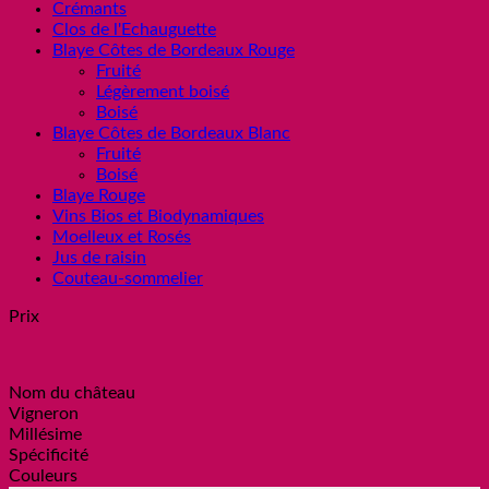
Crémants
Clos de l'Echauguette
Blaye Côtes de Bordeaux Rouge
Fruité
Légèrement boisé
Boisé
Blaye Côtes de Bordeaux Blanc
Fruité
Boisé
Blaye Rouge
Vins Bios et Biodynamiques
Moelleux et Rosés
Jus de raisin
Couteau-sommelier
Prix
Nom du château
Vigneron
Millésime
Spécificité
Couleurs