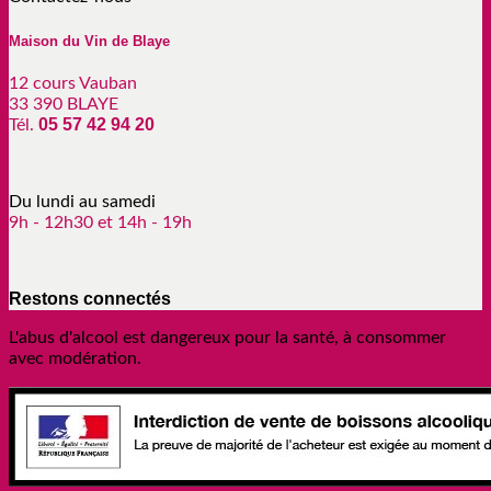
Maison du Vin de Blaye
12 cours Vauban
33 390 BLAYE
05 57 42 94 20
Tél.
Du lundi au samedi
9h - 12h30 et 14h - 19h
Restons connectés
L'abus d'alcool est dangereux pour la santé, à consommer
avec modération.