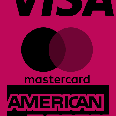
M
A
E