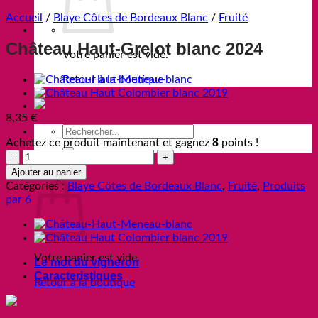
Accueil
/
Blaye Côtes de Bordeaux Blanc
/
Fruité
Château Haut-Grelot blanc 2024
Votre panier est vide.
Retour à la boutique
8,35
€
Recherche
8
Achetez ce produit maintenant et gagnez
points !
pour :
quantité
de
Panier
Ajouter au panier
Château
Catégories :
Blaye Côtes de Bordeaux Blanc
,
Fruité
,
Produits
Haut-
par 6
Grelot
blanc
2024
Votre panier est vide.
Le mot du vigneron
Caracteristiques
Retour à la boutique