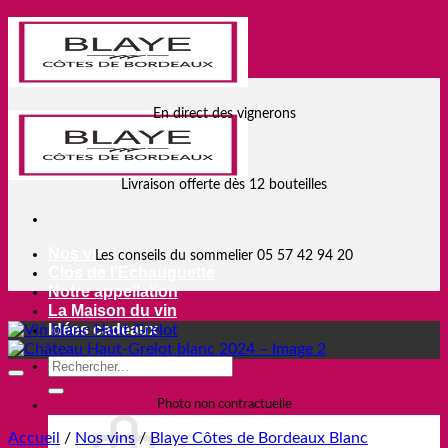
Passer
au
contenu
En direct des vignerons
Livraison offerte dès 12 bouteilles
Nos vins
Les conseils du sommelier 05 57 42 94 20
Clos de l’Echauguette
Notre appellation
La Maison du vin
Idées cadeaux
Add to wishlist
Photo non contractuelle
Accueil
/
Nos vins
/
Blaye Côtes de Bordeaux Blanc