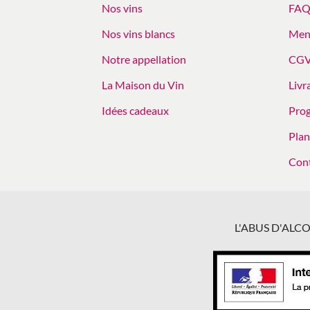
Nos vins
FA
Nos vins blancs
Ment
Notre appellation
CG
La Maison du Vin
Livr
Idées cadeaux
Prog
Plan
Con
L'ABUS D'AL