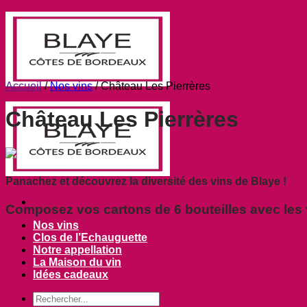
Passer
au
contenu
Accueil
/
Nos vins
/
Château Les Pierrères
Château Les Pierrères
Panachez et découvrez la diversité des vins de Blaye !
Composez vos cartons de 6 bouteilles avec les 
Nos vins
Clos de l’Echauguette
Notre appellation
La Maison du vin
Idées cadeaux