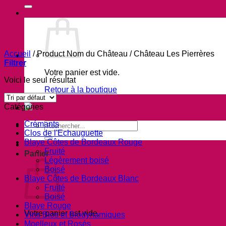
Accueil
/
Product Nom du Château
/
Château Les Pierrères
Filtrer
Votre panier est vide.
Voici le seul résultat
Retour à la boutique
Catégories
Crémants
Recherche
Clos de l'Echauguette
pour :
Blaye Côtes de Bordeaux Rouge
Fruité
Panier
Légèrement boisé
Boisé
Blaye Côtes de Bordeaux Blanc
Fruité
Boisé
Blaye Rouge
Votre panier est vide.
Vins Bios et Biodynamiques
Moelleux et Rosés