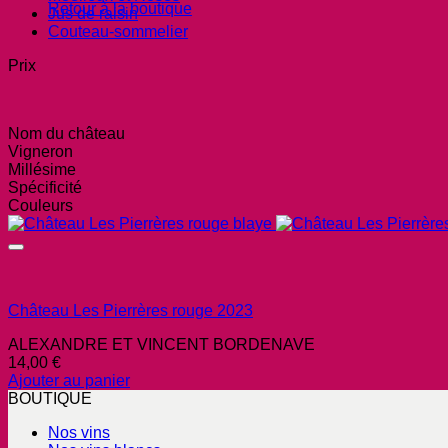
Retour à la boutique
Jus de raisin
Couteau-sommelier
Prix
Nom du château
Vigneron
Millésime
Spécificité
Couleurs
Château Les Pierrères rouge 2023
ALEXANDRE ET VINCENT BORDENAVE
14,00
€
Ajouter au panier
BOUTIQUE
Nos vins