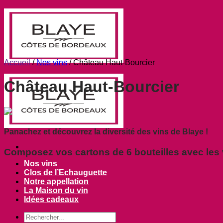
Passer
au
contenu
Accueil
/
Nos vins
/
Château Haut-Bourcier
Château Haut-Bourcier
Panachez et découvrez la diversité des vins de Blaye !
Composez vos cartons de 6 bouteilles avec les 
Nos vins
Clos de l’Echauguette
Notre appellation
La Maison du vin
Idées cadeaux