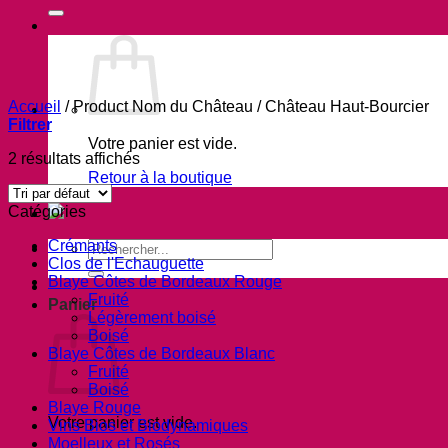
Accueil
/
Product Nom du Château
/
Château Haut-Bourcier
Filtrer
Votre panier est vide.
Trié
2 résultats affichés
du
Retour à la boutique
plus
Catégories
récent
au
Crémants
Recherche
plus
Clos de l'Echauguette
pour :
ancien
Blaye Côtes de Bordeaux Rouge
Fruité
Panier
Légèrement boisé
Boisé
Blaye Côtes de Bordeaux Blanc
Fruité
Boisé
Blaye Rouge
Votre panier est vide.
Vins Bios et Biodynamiques
Moelleux et Rosés