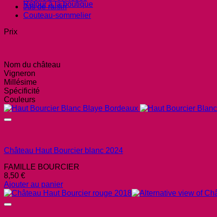
Retour à la boutique
Jus de raisin
Couteau-sommelier
Prix
Nom du château
Vigneron
Millésime
Spécificité
Couleurs
Château Haut Bourcier blanc 2024
FAMILLE BOURCIER
8,50
€
Ajouter au panier