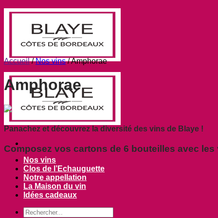
Passer
au
contenu
Accueil
/
Nos vins
/
Amphorae
Amphorae
Panachez et découvrez la diversité des vins de Blaye !
Composez vos cartons de 6 bouteilles avec les 
Nos vins
Clos de l’Echauguette
Notre appellation
La Maison du vin
Idées cadeaux