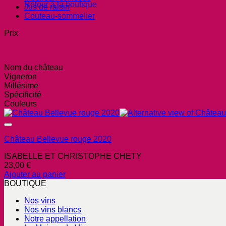
Retour à la boutique
Jus de raisin
Couteau-sommelier
Prix
Nom du château
Vigneron
Millésime
Spécificité
Couleurs
Château Bellevue rouge 2020
ISABELLE ET CHRISTOPHE CHETY
23,00
€
Ajouter au panier
BOUTIQUE
Nos vins
Nos vins blancs
Notre appellation