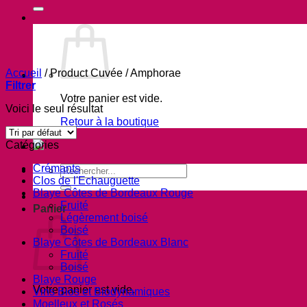
Accueil
/
Product Cuvée
/
Amphorae
Filtrer
Votre panier est vide.
Voici le seul résultat
Retour à la boutique
Catégories
Crémants
Recherche
Clos de l'Echauguette
pour :
Blaye Côtes de Bordeaux Rouge
Fruité
Panier
Légèrement boisé
Boisé
Blaye Côtes de Bordeaux Blanc
Fruité
Boisé
Blaye Rouge
Votre panier est vide.
Vins Bios et Biodynamiques
Moelleux et Rosés