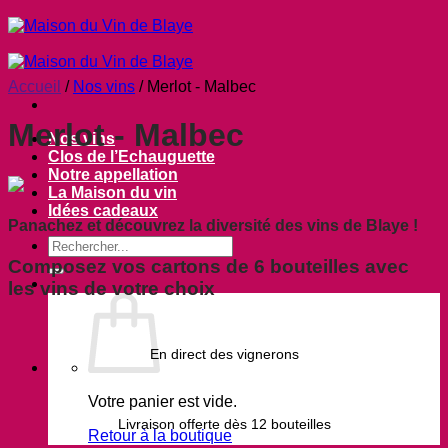
Passer
au
contenu
Accueil
/
Nos vins
/
Merlot - Malbec
Merlot - Malbec
Nos vins
Clos de l’Echauguette
Notre appellation
La Maison du vin
Idées cadeaux
Panachez et découvrez la diversité des vins de Blaye !
Composez vos cartons de 6 bouteilles avec
les vins de votre choix
En direct des vignerons
Votre panier est vide.
Livraison offerte dès 12 bouteilles
Retour à la boutique