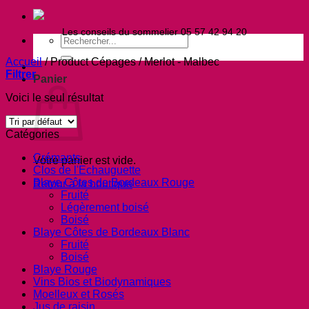
Les conseils du sommelier 05 57 42 94 20
Recherche
pour :
Accueil
/
Product Cépages
/
Merlot - Malbec
Filtrer
Panier
Voici le seul résultat
Catégories
Crémants
Votre panier est vide.
Clos de l'Echauguette
Blaye Côtes de Bordeaux Rouge
Retour à la boutique
Fruité
Légèrement boisé
Boisé
Blaye Côtes de Bordeaux Blanc
Fruité
Boisé
Blaye Rouge
Vins Bios et Biodynamiques
Moelleux et Rosés
Jus de raisin