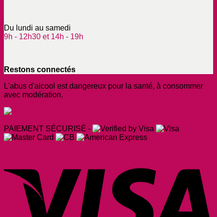
Du lundi au samedi
9h - 12h30 et 14h - 19h
Restons connectés
L'abus d'alcool est dangereux pour la santé, à consommer
avec modération.
PAIEMENT SÉCURISÉ -
V