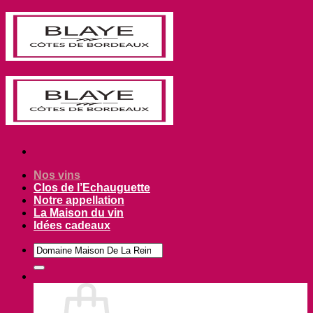
Passer
au
contenu
Nos vins
Clos de l’Echauguette
Notre appellation
La Maison du vin
Idées cadeaux